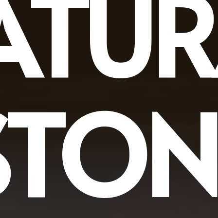
ATUR
STON