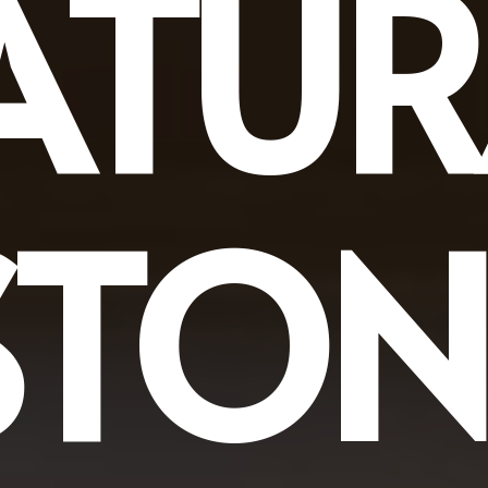
ATUR
STON