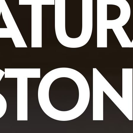
ATUR
STON