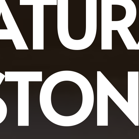
ATUR
STON