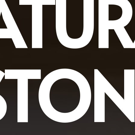
ATUR
STON