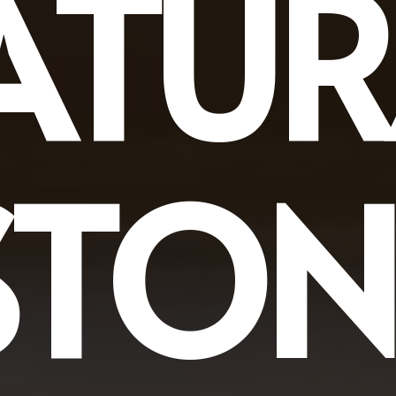
ATUR
STON