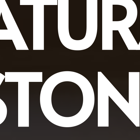
ATUR
STON