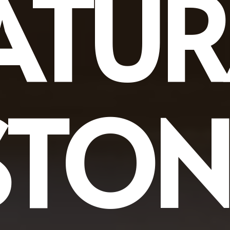
ATUR
STON