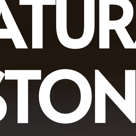
ATUR
STON