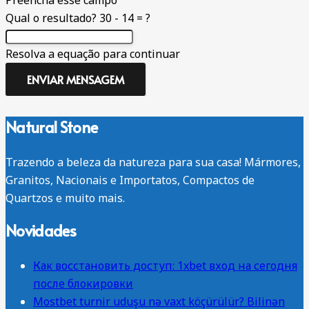
Qual o resultado?
30 - 14 = ?
Resolva a equação para continuar
ENVIAR MENSAGEM
Natural Stone
Trazendo a beleza da natureza para sua casa! Mármores,
Granitos, Nacionais e Importatos, Compactos de
Quartzos e muito mais.
Novidades
Как восстановить доступ: 1xbet вход на сегодня
после блокировки
Mostbet turnir uduşu nə vaxt köçürülür? Bilinən