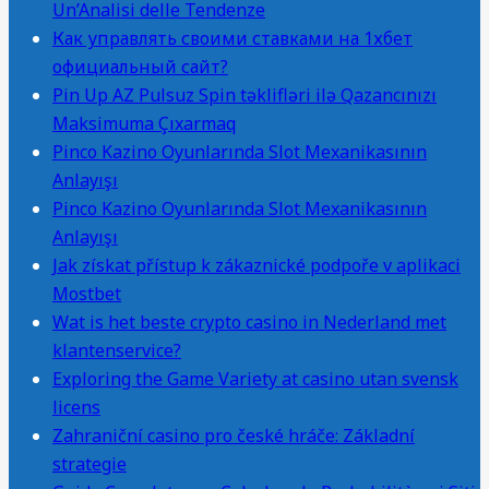
Un’Analisi delle Tendenze
Как управлять своими ставками на 1хбет
официальный сайт?
Pin Up AZ Pulsuz Spin təklifləri ilə Qazancınızı
Maksimuma Çıxarmaq
Pinco Kazino Oyunlarında Slot Mexanikasının
Anlayışı
Pinco Kazino Oyunlarında Slot Mexanikasının
Anlayışı
Jak získat přístup k zákaznické podpoře v aplikaci
Mostbet
Wat is het beste crypto casino in Nederland met
klantenservice?
Exploring the Game Variety at casino utan svensk
licens
Zahraniční casino pro české hráče: Základní
strategie