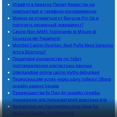
Играйте в Авиатор Пинап Казахстан на
компьютере и телефоне одновременно
Можно ли отказаться от бонусов Pin Up и
получить денежный эквивалент?
Casino Non AAMS: Esplorando le Misure di
Sicurezza dei Pagamenti
Mostbet Casino Oyunları: Real Pulla Necə Şansınızı
Artıra Bilərsiniz?
Пошаговое руководство по 1хБет
подтверждению контактных данных
Udenlandske online casino myths debunked
Переосмысляя успех через одну победу: Обзор
онлайн казино Vavada
Преимущества бк Пин Ап онлайн службы
поддержки для пользователей азартных игр
Rentabilität von Sportwetten ohne Oase für
deutsche Spieler: Ein Überblick