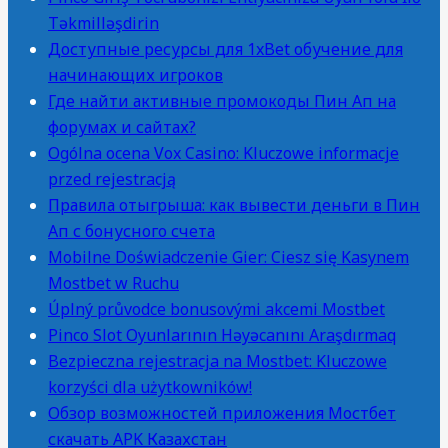
Təkmilləşdirin
Доступные ресурсы для 1xBet обучение для
начинающих игроков
Где найти активные промокоды Пин Ап на
форумах и сайтах?
Ogólna ocena Vox Casino: Kluczowe informacje
przed rejestracją
Правила отыгрыша: как вывести деньги в Пин
Ап с бонусного счета
Mobilne Doświadczenie Gier: Ciesz się Kasynem
Mostbet w Ruchu
Úplný průvodce bonusovými akcemi Mostbet
Pinco Slot Oyunlarının Həyəcanını Araşdırmaq
Bezpieczna rejestracja na Mostbet: Kluczowe
korzyści dla użytkowników!
Обзор возможностей приложения Мостбет
скачать APK Казахстан