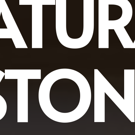
ATUR
STON